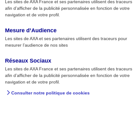
Les sites de AXA France et ses partenaires utilisent des traceurs
afin d’afficher de la publicité personnalisée en fonction de votre
navigation et de votre profil.
Mesure d’Audience
Les sites de AXA et ses partenaires utilisent des traceurs pour
mesurer l’audience de nos sites
Réseaux Sociaux
Les sites de AXA France et ses partenaires utilisent des traceurs
La santé des femmes en
afin d’afficher de la publicité personnalisée en fonction de votre
navigation et de votre profil.
chiffres
Consulter notre politique de cookies
81% des femmes se préoccupent de la santé de
leurs proches avant la leur et s’oublient. Elles
sont 42% à ne jamais surveiller leur coeur alors
que les maladies cardiovasculaires tuent chaque
jour 200 d’entre elles.