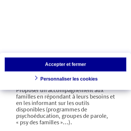
[2]
13. Déconstruire les préjugés
dans le monde du travail
Favoriser une meilleure intégration des
personnes souffrant de troubles
psychiques dans le milieu professionnel.
Accepter et fermer
14. Accompagner les proches des
malades
Personnaliser les cookies
Proposer un accompagnement aux
familles en répondant à leurs besoins et
en les informant sur les outils
disponibles (programmes de
psychoéducation, groupes de parole,
« psy des familles »…).