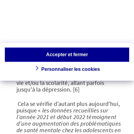
affectée par les
conditions de vie
D'autres données préoccupantes
concernent la santé mentale des jeunes,
et en font un public prioritaire des
politiques de prévention.
Accepter et fermer
Dès 2016, on considérait que 10 à 15%
des jeunes vivaient des moments
Personnaliser les cookies
difficiles, aggravés par les conditions de
vie et/ou la scolarité, allant parfois
jusqu'à la dépression. [6]
Cela se vérifie d’autant plus aujourd’hui,
puisque «
les données recueillies sur
l’année 2021 et début 2022 témoignent
d’une augmentation des problématiques
de santé mentale chez les adolescents en