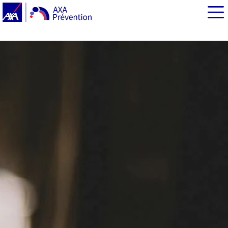
EN BREF
Covid-19 : une surveillance accrue de la santé mentale
des populations
France : un suivi récurrent de nos comportements et
santé mentale
Au travail : des troubles psychosociaux en forte hausse
La santé mentale des jeunes durement affectée par les
conditions de vie