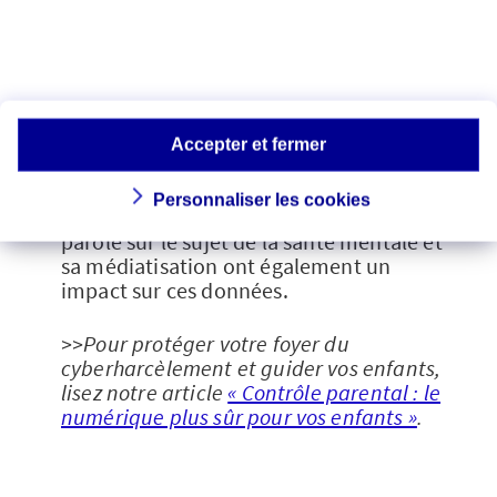
adolescents : des
pistes d’explication ?
Crise du Covid-19, guerre en Ukraine,
attentats terroristes, dérèglement
climatique, cyberharcèlement… sont
Accepter et fermer
des facteurs de risque qui pourraient
expliquer la dégradation de la santé
Personnaliser les cookies
mentale des jeunes. La libération de la
parole sur le sujet de la santé mentale et
sa médiatisation ont également un
impact sur ces données.
>>Pour protéger votre foyer du
cyberharcèlement et guider vos enfants,
lisez notre article
« Contrôle parental : le
numérique plus sûr pour vos enfants »
.