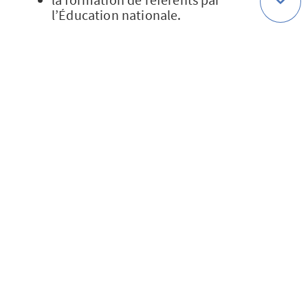
l’Éducation nationale.
Autres ressources :
le Fil Santé Jeunes (0 800 235 236),
destiné aux jeunes de 12 à 25 ans,
propose des informations fiables sur la
santé mentale, un forum et un tchat ;
le 3114, N° national de prévention du
suicide, qui est gratuit, confidentiel et
disponible 24h/24 et 7J/7.
>> Pour aller plus loin, consultez notre
article
« Santé mentale : quels dispositifs
d’aide existent ? »
.
Sources