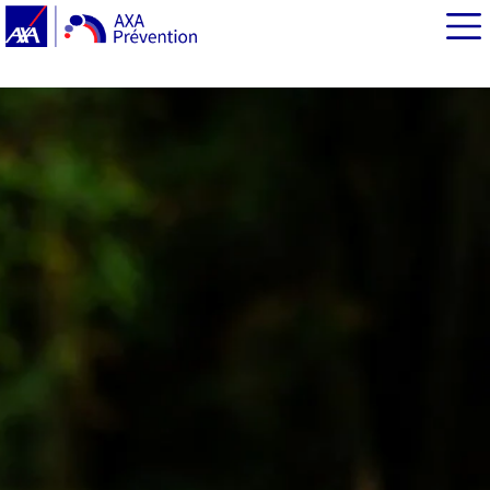
EN BREF
L’opération « Savoir Rouler à Vélo »
Le vélo accessible à tous
Savoir Rouler à Vélo, un pan du plan vélo et marche
2023-2027