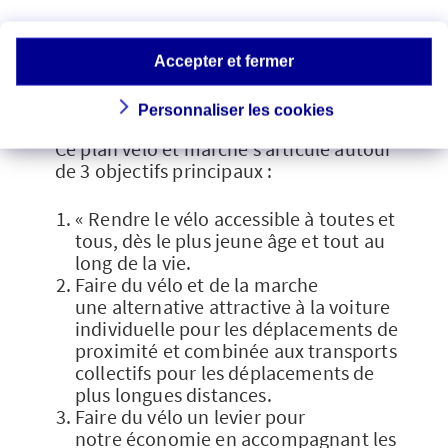
financières qui encouragent les
mobilités douces. Le plan vélo et marche
2023-2027 en fait partie. Il ambitionne
Accepter et fermer
d’inscrire le vélo dans le quotidien des
Français.
Personnaliser les cookies
Ce plan vélo et marche s’articule autour
de 3 objectifs principaux :
« Rendre le vélo accessible à toutes et
tous, dès le plus jeune âge et tout au
long de la vie.
Faire du vélo et de la marche
une alternative attractive à la voiture
individuelle pour les déplacements de
proximité et combinée aux transports
collectifs pour les déplacements de
plus longues distances.
Faire du vélo un levier pour
notre économie en accompagnant les