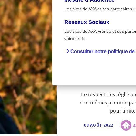
Les sites de AXA et ses partenaires u
Réseaux Sociaux
Les sites de AXA France et ses partena
>
Accueil
A la maison -
votre profil.
Consulter notre politique de
Sécur
Le respect des règles d
eux-mêmes, comme par to
pour limite
|
A
08 AOÛT 2022