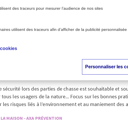
tilisent des traceurs pour mesurer l’audience de nos sites
ires utilisent des traceurs afin d’afficher de la publicité personnalisée
>
 AXA Prévention
Sécurité à la chasse : comment prévenir
 cookies
ité à la chasse : c
prévenir les risques 
Personnaliser les c
e sécurité lors des parties de chasse est souhaitable et so
us les usagers de la nature... Focus sur les bonnes pra
r les risques liés à l’environnement et au maniement des 
 LA MAISON - AXA PRÉVENTION