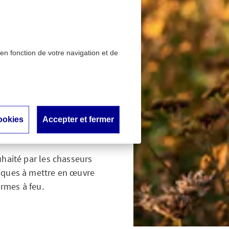
 en fonction de votre navigation et de
 les risques ?
omment
?
ookies
Accepter et fermer
uhaité par les chasseurs
tiques à mettre en œuvre
armes à feu.