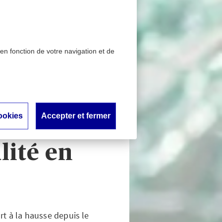
 en fonction de votre navigation et de
4 marqué par une forte
 mars
remier
ookies
Accepter et fermer
ar une
lité en
rt à la hausse depuis le