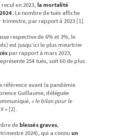
 recul en 2023,
la mortalité
 2024
. Le nombre de tués affiche
 trimestre, par rapport à 2023 [1].
usse respective de 6% et 3%, le
s) est jusqu’ici le plus meurtrier
cès
par rapport à mars 2023,
eprésente 254 tués, soit 60 de plus
 de référence avant la pandémie
lorence Guillaume, déléguée
n communiqué,
« le bilan pour le
19 »
[2].
ombre de
blessés graves
,
trimestre 2024), qui a connu
un