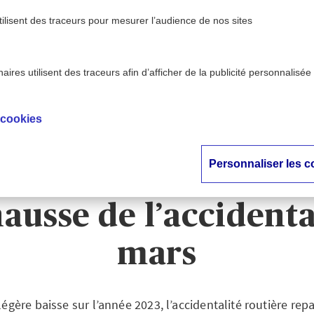
tilisent des traceurs pour mesurer l’audience de nos sites
ires utilisent des traceurs afin d’afficher de la publicité personnalisée
 - AXA
Sécurité routière : un premier trimestre 202
>
on
hausse de l’accidentalité en
 cookies
ité routière : un p
Personnaliser les c
stre 2024 marqué p
hausse de l’accidenta
mars
égère baisse sur l’année 2023, l’accidentalité routière repa