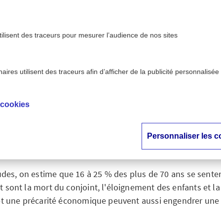
tilisent des traceurs pour mesurer l’audience de nos sites
ires utilisent des traceurs afin d’afficher de la publicité personnalisée
 personnes âgées : des causes multiples
 cookies
nt des personnes âgé
causes multiples
Personnaliser les c
udes, on estime que 16 à 25 % des plus de 70 ans se senten
t sont la mort du conjoint, l'éloignement des enfants et l
et une précarité économique peuvent aussi engendrer une 