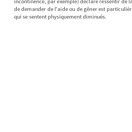
incontinence, par exemple) déclare ressentir de la
de demander de l'aide ou de gêner est particuli
qui se sentent physiquement diminués.
Les sentiments dépres
Peu évoquée par les personnes âgées, mais très p
dépression
explique de nombreux cas d'isolement
bien identifiées :
- deuil de la vie passée et
refus de la vieillesse
;
- refus des occupations possibles à un âge avancé 
et de s'engager dans des activités régulières ("Po
toute façon !") ;
- envie d'activités inaccessibles du fait de la dim
physiques, ou du décès des partenaires habituels