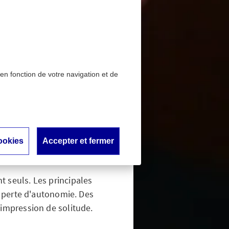
 en fonction de votre navigation et de
es : des
ookies
Accepter et fermer
t seuls. Les principales
a perte d'autonomie. Des
impression de solitude.