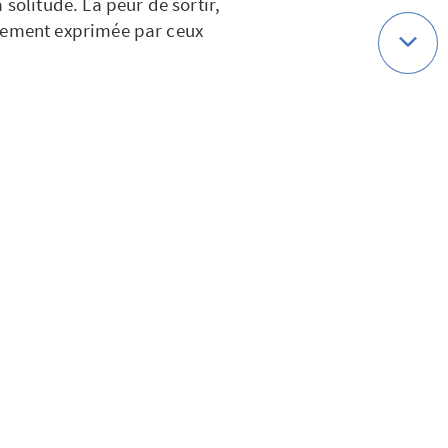
 solitude. La peur de sortir,
èrement exprimée par ceux
sifs
résente tout de même, la
 social. Ses causes sont
("Ça, c'est pour les vieux !")
ur le temps qu'il me reste, de
inution des capacités
.