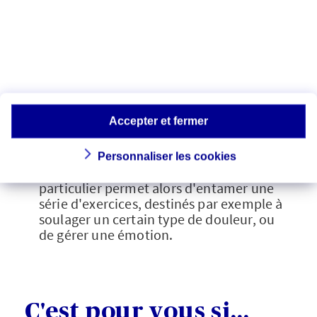
de l'état de conscience habituel, on
utilise des exercices mentaux, basés sur
la dissociation ou le découpage
sensoriel.
Un exemple ? On vous demande de
fermer les yeux, de vous asseoir, puis de
placer vos mains en coquille sur les
Accepter et fermer
oreilles pour essayer d'imaginer que
vous entendez de la musique classique
de l'oreille droite et du jazz de l'oreille
Personnaliser les cookies
gauche. Cet état de conscience
particulier permet alors d'entamer une
série d'exercices, destinés par exemple à
soulager un certain type de douleur, ou
de gérer une émotion.
C'est pour vous si...