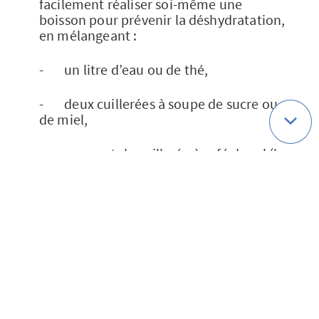
facilement réaliser soi-même une
boisson pour prévenir la déshydratation,
en mélangeant :
- un litre d’eau ou de thé,
- deux cuillerées à soupe de sucre ou
de miel,
- un quart de cuillerée à café de sel (la
sueur est salée, il faut compenser cette
perte),
- le jus d’une orange.
Pour les épreuves de moins de trois
heures, il faut en boire de 0,5 à 1,5 litres
par heure selon le climat. Si l’effort dure
plus de trois heures, 0,5 à 1 litre par
heure peut suffire.