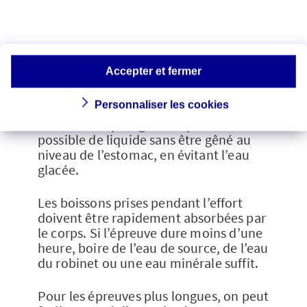
une séance de sport ?
La soif pendant l’effort est un indicateur
trop tardif du degré de déshydratation.
Accepter et fermer
Pour cette raison, il est indispensable de
se forcer à boire dès le début de
Personnaliser les cookies
l’exercice. Idéalement, à chaque pause, il
faut boire la plus grande quantité
possible de liquide sans être gêné au
niveau de l’estomac, en évitant l’eau
glacée.
Les boissons prises pendant l’effort
doivent être rapidement absorbées par
le corps. Si l’épreuve dure moins d’une
heure, boire de l’eau de source, de l’eau
du robinet ou une eau minérale suffit.
Pour les épreuves plus longues, on peut