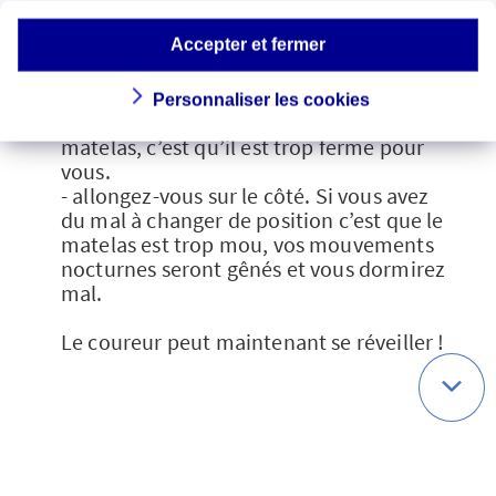
oreiller. Un matelas se change tous les 10
ans normalement.
Accepter et fermer
- couchez vous sur le dos, si vous pouvez
Personnaliser les cookies
passer une main entre vos reins et le
matelas, c’est qu’il est trop ferme pour
vous.
- allongez-vous sur le côté. Si vous avez
du mal à changer de position c’est que le
matelas est trop mou, vos mouvements
nocturnes seront gênés et vous dormirez
mal.
Le coureur peut maintenant se réveiller !