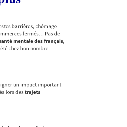
estes barrières, chômage
, commerces fermés… Pas de
santé mentale des français
,
xiété chez bon nombre
ligner un impact important
iés lors des
trajets