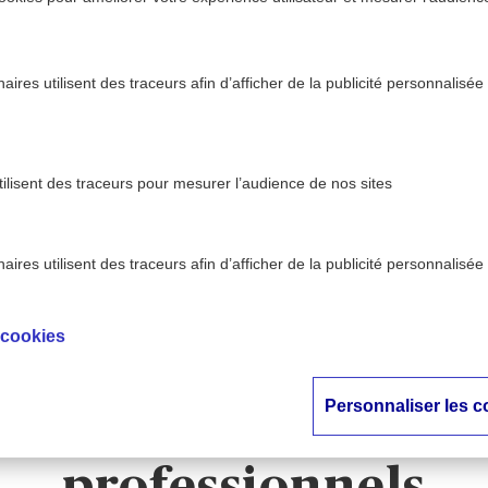
ires utilisent des traceurs afin d’afficher de la publicité personnalisée
tilisent des traceurs pour mesurer l’audience de nos sites
ires utilisent des traceurs afin d’afficher de la publicité personnalisée
ise - AXA
Stress au volant : 62% des salariés concern
>
ntion
professionnels
 cookies
au volant : 62% des 
Personnaliser les c
rnés lors de leurs t