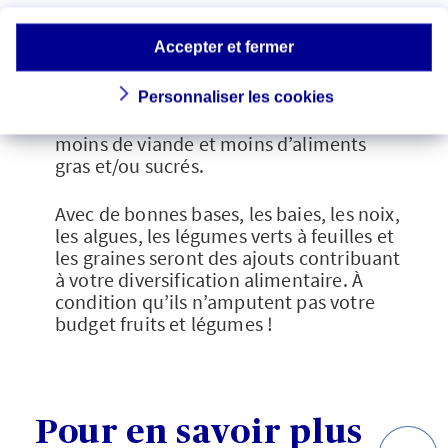
pourquoi pas, mais uniquement pour
diversifier une alimentation équilibrée :
Accepter et fermer
davantage de fruits et de légumes
(même les plus modestes), davantage de
céréales complètes et de légumineuses
Personnaliser les cookies
(haricots, lentilles, pois chiches, etc.),
moins de viande et moins d’aliments
gras et/ou sucrés.
Avec de bonnes bases, les baies, les noix,
les algues, les légumes verts à feuilles et
les graines seront des ajouts contribuant
à votre diversification alimentaire. À
condition qu’ils n’amputent pas votre
budget fruits et légumes !
Pour en savoir plus