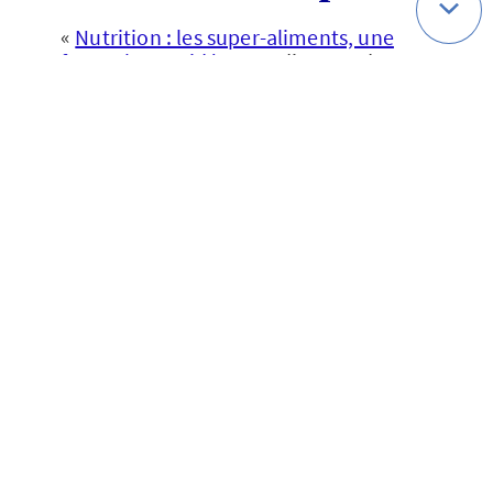
«
Nutrition : les super-aliments, une
fausse bonne idée
», Radio Canada, 6
février 2017
«
Les mensonges des « super-
aliments
» », L’Express, 22 avril 2018
Qui sommes-nous ?
Politique de cookies