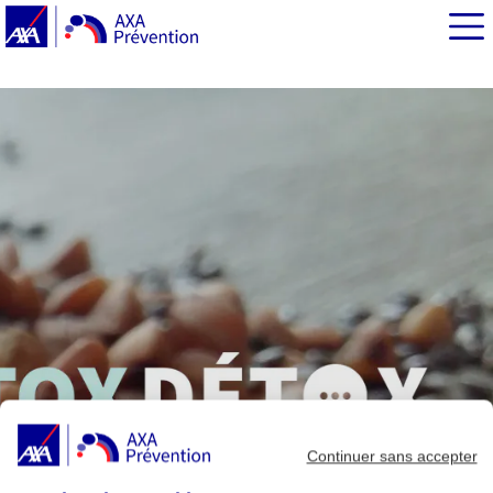
EN BREF
Les super-aliments, un concept marketing
Les baies, les noix, les algues… stars des super-
aliments
Plutôt que les super-aliments, optez pour une
alimentation super-équilibrée !
Pour en savoir plus
Continuer sans accepter