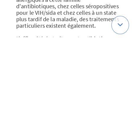
d'antibiotiques, chez celles séropositives
pour le VIH/sida et chez celles à un state
plus tardif de la maladie, des traitements
particuliers existent également.
L'efficacité du traitement antibiotique
peut être évaluée par des prises de sang
régulières.
Lors de diagnostic de syphilis, la
personne infectée est invitée à contacter
ses partenaires sexuels récents (et plus
anciens si la maladie est à un stade
avancé) afin qu'ils subissent un test de
dépistage et, le cas échéant, un
traitement.