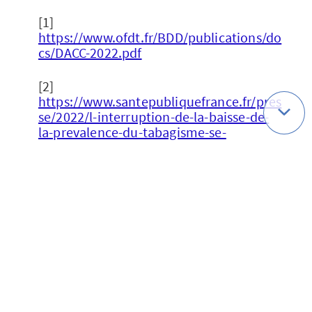
[1]
https://www.ofdt.fr/BDD/publications/do
cs/DACC-2022.pdf
[2]
https://www.santepubliquefrance.fr/pres
se/2022/l-interruption-de-la-baisse-de-
la-prevalence-du-tabagisme-se-
confirme-en-2021
[3]
https://www.vie-publique.fr/en-
bref/279806-crise-sanitaire-impact-sur-
le-role-des-femmes-dans-la-vie-de-
famille
[4]
https://www.insee.fr/fr/statistiques/6208
672