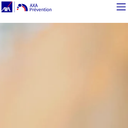
EN BREF
Tabac : la consommation de cigarettes en augmentation
chez les femmes
Tabagisme : quelles conséquences sur la santé des
femmes ?
La cigarette, révélatrice des inégalités sociales et
territoriales
Où trouver de l’aide pour arrêter de fumer ?