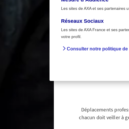
Les sites de AXA et ses partenaires u
Réseaux Sociaux
Les sites de AXA France et ses partena
En entrepr
>
votre profil.
Accueil
Préve
Consulter notre politique de
Infograp
compor
Déplacements professi
chacun doit veiller à g