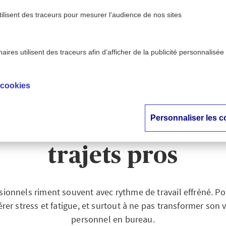
tilisent des traceurs pour mesurer l’audience de nos sites
ires utilisent des traceurs afin d’afficher de la publicité personnalisée
ise - AXA
Infographie : téléphone au volant et comp
>
ntion
des trajets pros
 cookies
hie : téléphone au 
Personnaliser les c
tements à risques l
trajets pros
onnels riment souvent avec rythme de travail effréné. Pou
érer stress et fatigue, et surtout à ne pas transformer son
personnel en bureau.