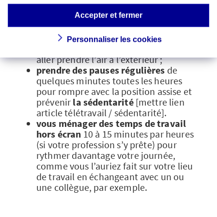
définir un horaire
de début et de fin
de journée, où vous déconnecterez et
Accepter et fermer
fermerez l’ordinateur ;
respecter la pause déjeuner
en
Personnaliser les cookies
gardant éventuellement 15min pour
aller prendre l’air à l’extérieur ;
prendre des pauses régulières
de
quelques minutes toutes les heures
pour rompre avec la position assise et
prévenir
la sédentarité
[mettre lien
article télétravail / sédentarité].
vous ménager des temps de travail
hors écran
10 à 15 minutes par heures
(si votre profession s’y prête) pour
rythmer davantage votre journée,
comme vous l’auriez fait sur votre lieu
de travail en échangeant avec un ou
une collègue, par exemple.