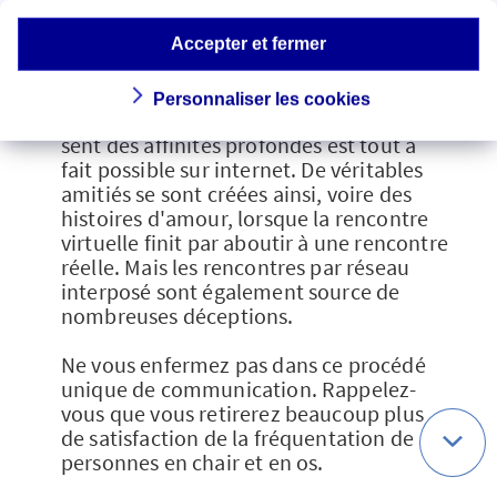
des formidables possibilités du réseau.
Accepter et fermer
Internet peut faire croire que les
relations humaines sont faciles.
Personnaliser les cookies
Rencontrer quelqu'un avec qui on se
sent des affinités profondes est tout à
fait possible sur internet. De véritables
amitiés se sont créées ainsi, voire des
histoires d'amour, lorsque la rencontre
virtuelle finit par aboutir à une rencontre
réelle. Mais les rencontres par réseau
interposé sont également source de
nombreuses déceptions.
Ne vous enfermez pas dans ce procédé
unique de communication. Rappelez-
vous que vous retirerez beaucoup plus
de satisfaction de la fréquentation de
personnes en chair et en os.