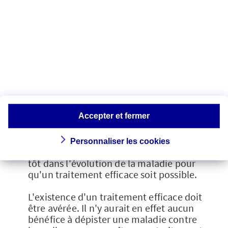
problème de santé publique majeur : elle
doit survenir fréquemment dans la
population et provoquer de graves
problèmes de santé.
Le déroulement et l'évolution de la
maladie doivent être bien identifiés. On
peut alors déterminer à quel âge ou à
quelle fréquence le test de dépistage
devra être effectué pour espérer un
Accepter et fermer
maximum d'efficacité.
Le diagnostic doit pouvoir être fait
Personnaliser les cookies
précocement, c'est-à-dire suffisamment
tôt dans l'évolution de la maladie pour
qu'un traitement efficace soit possible.
L'existence d'un traitement efficace doit
être avérée. Il n'y aurait en effet aucun
bénéfice à dépister une maladie contre