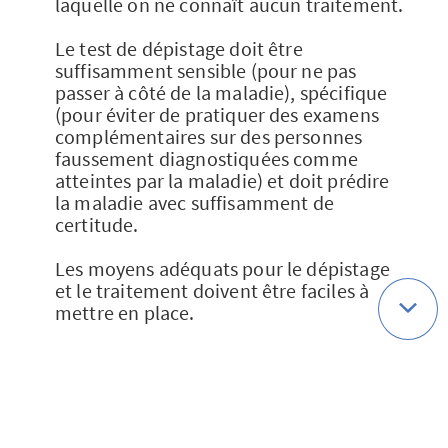
laquelle on ne connaît aucun traitement.
Le test de dépistage doit être
suffisamment sensible (pour ne pas
passer à côté de la maladie), spécifique
(pour éviter de pratiquer des examens
complémentaires sur des personnes
faussement diagnostiquées comme
atteintes par la maladie) et doit prédire
la maladie avec suffisamment de
certitude.
Les moyens adéquats pour le dépistage
et le traitement doivent être faciles à
mettre en place.
La fréquence des tests doit pouvoir être
déterminée de manière optimale. Si les
tests sont trop fréquents, le dépistage
sera inutilement coûteux. En revanche,
s'ils sont trop éloignés, la maladie peut