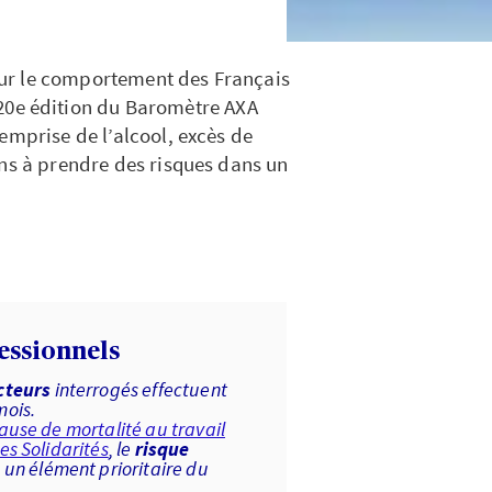
t sur le comportement des Français
a 20e édition du Baromètre AXA
emprise de l’alcool, excès de
ins à prendre des risques dans un
fessionnels
cteurs
interrogés effectuent
mois.
ause de mortalité au travail
des Solidarités
, le
risque
un élément prioritaire du