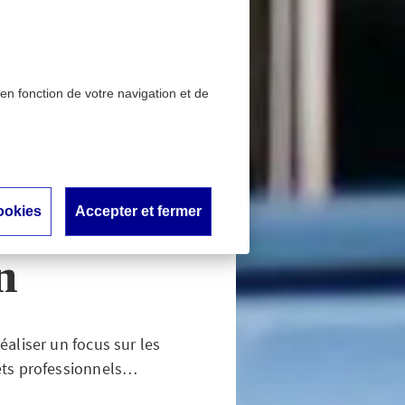
 en fonction de votre navigation et de
e en hausse selon le
ntion
ements à
ookies
Accepter et fermer
aromètre
n
aliser un focus sur les
ets professionnels…