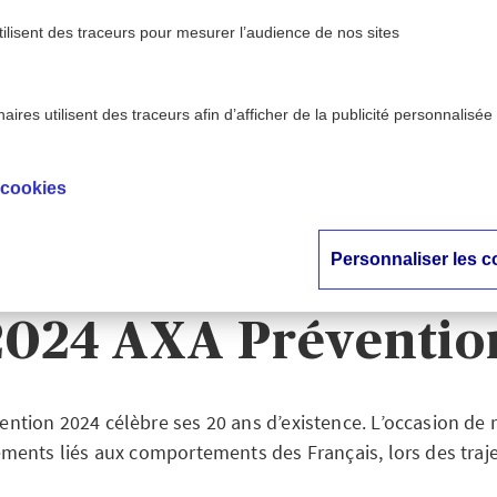
tilisent des traceurs pour mesurer l’audience de nos sites
ires utilisent des traceurs afin d’afficher de la publicité personnalisée
se - AXA
Trajets pros : les comportements à risqu
>
tion
Baromètre 2024 AXA Préve
 cookies
 pros : les comport
Personnaliser les c
en hausse selon le B
2024 AXA Préventio
ntion 2024 célèbre ses 20 ans d’existence. L’occasion de ré
ents liés aux comportements des Français, lors des traj