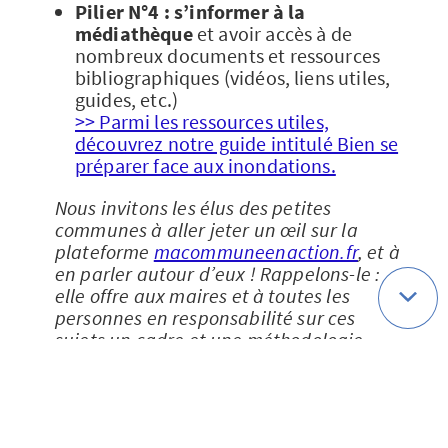
Pilier N°4 : s’informer à la
médiathèque
et avoir accès à de
nombreux documents et ressources
bibliographiques (vidéos, liens utiles,
guides, etc.)
>> Parmi les ressources utiles,
découvrez notre guide intitulé Bien se
préparer face aux inondations.
Nous invitons les élus des petites
communes à aller jeter un œil sur la
plateforme
macommuneenaction.fr
, et à
en parler autour d’eux ! Rappelons-le :
elle offre aux maires et à toutes les
personnes en responsabilité sur ces
sujets un cadre et une méthodologie
pour préparer ou accélérer
la transition
écologique de sa commune
, lutter
contre le dérèglement climatique, et
contre ses effets qui peuvent être