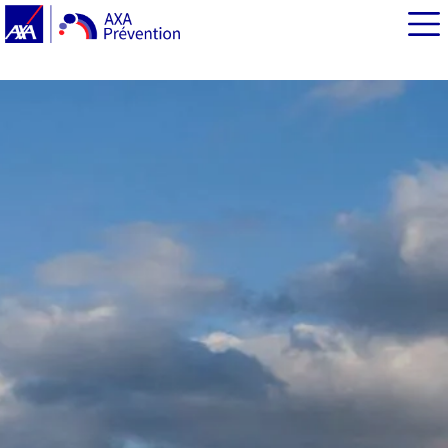
EN BREF
Élus de petites communes : un rôle à jouer pour bien se
préparer aux aléas climatiques
Exemple d’un ancrage local : la transition écologique de
la commune de Merville-Franceville
« Ma commune en Action » : pour faciliter la transition
écologique des petites communes
Source