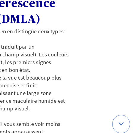
nérescence
e (DMLA)
 On en distingue deux types:
 traduit par un
u champ visuel). Les couleurs
nt, les premiers signes
t en bon état.
e la vue est beaucoup plus
menuise et finit
issant une large zone
cence maculaire humide est
champ visuel.
il vous semble voir moins
s mots apparaissent