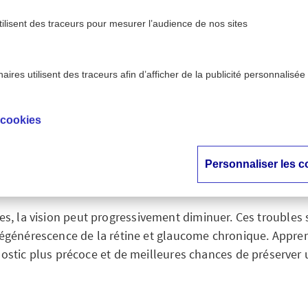
tilisent des traceurs pour mesurer l’audience de nos sites
ires utilisent des traceurs afin d’afficher de la publicité personnalisée
troubles de la vision après 70 ans
 cookies
er les troubles de la
après 70 ans
Personnaliser les c
s, la vision peut progressivement diminuer. Ces troubles
 dégénérescence de la rétine et glaucome chronique. Appre
stic plus précoce et de meilleures chances de préserver u