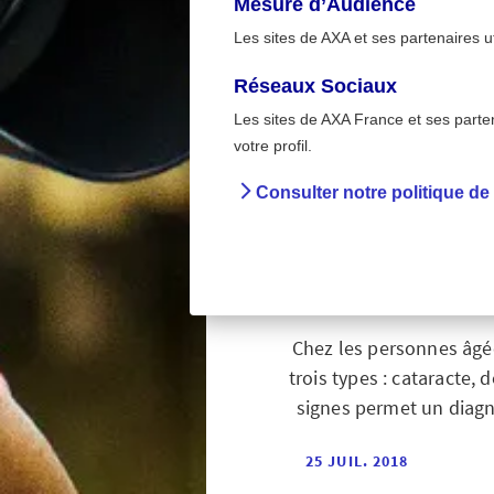
Mesure d’Audience
Les sites de AXA et ses partenaires u
Réseaux Sociaux
Les sites de AXA France et ses partena
>
Accueil
Dépister les 
votre profil.
Consulter notre politique de
Dépist
Chez les personnes âgée
trois types : cataracte,
signes permet un diagno
25 JUIL. 2018