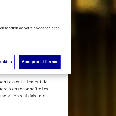
 en fonction de votre navigation et de
 vision
ookies
Accepter et fermer
 sont essentiellement de
ndre à en reconnaître les
ne vision satisfaisante.