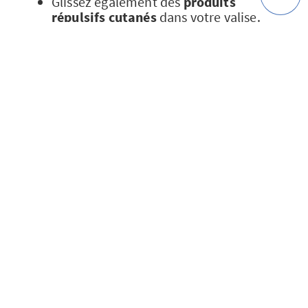
Glissez également des
produits
répulsifs cutanés
dans votre valise.
Renseignez-vous sur leurs conditions
d’utilisations auprès de votre médecin
ou de votre pharmacien pour être sûr
de pouvoir les utiliser sur votre enfant
et ses frères et sœurs,
Prévoyez des
vêtements couvrants
pour protéger au maximum la peau de
votre tout-petit des insectes,
Attention : les
médicaments contre le
paludisme
ne peuvent en aucun cas
être administrés aux enfants. En cas
de fièvre, et notamment à la suite
d’une piqûre, la consultation médicale
en urgence est donc pleinement
justifiée !