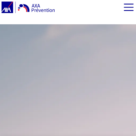
EN BREF
Partir en voyage avec bébé : les précautions avant votre
départ
Arrivés à destination : bien protéger votre bébé du
soleil
Protéger bébé des insectes piqueurs : votre plan
d’action