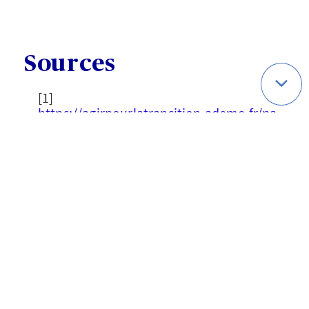
Sources
[1]
https://agirpourlatransition.ademe.fr/pa
rticuliers/bureau/deplacements/calculer
-emissions-carbone-trajets
[2]
https://www.sncf-
connect.com/aide/les-cartes-de-
reduction-sncf
[3]
https://www.sncf-
connect.com/article/5-tips-connaitre-
avant-de-partir-en-train-avec-bebe-
99726