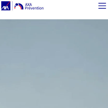
EN BREF
Vacances en train : le voyage éco-responsable
Voyage en train : nos conseils et astuces pour des
trajets sereins
Avis aux petits voyageurs : des services pour les
bambins qui prennent seuls le train !