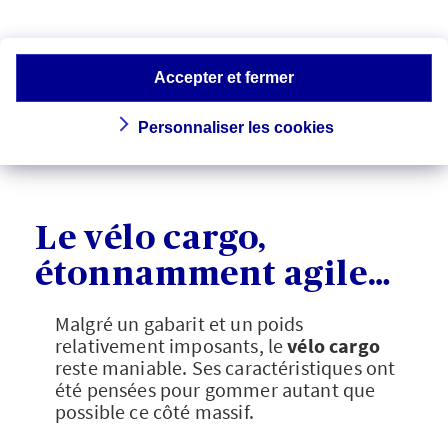
coffre de transport. De même, il est
conseillé de doter votre monture de
rétroviseurs
, si vous transportez vos
Accepter et fermer
enfants derrière vous, pour les surveiller
sans éloigner vos yeux de la route ou de
la piste cyclable…
Personnaliser les cookies
Le vélo cargo,
étonnamment agile…
Malgré un gabarit et un poids
relativement imposants, le
vélo cargo
reste maniable. Ses caractéristiques ont
été pensées pour gommer autant que
possible ce côté massif.