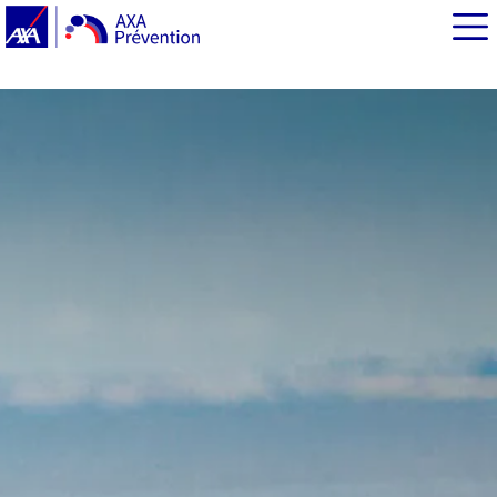
EN BREF
Centenaire, le vélo cargo n’est plus un effet de mode
Vélo cargo : une monture, de nombreux avantages…
FOCUS : une aide de l’État pour acheter un vélo cargo
Quel vélo cargo choisir selon vos besoins ?
Vélo cargo et transport d’enfants : conseils et
réglementation
Le vélo cargo, étonnamment agile…