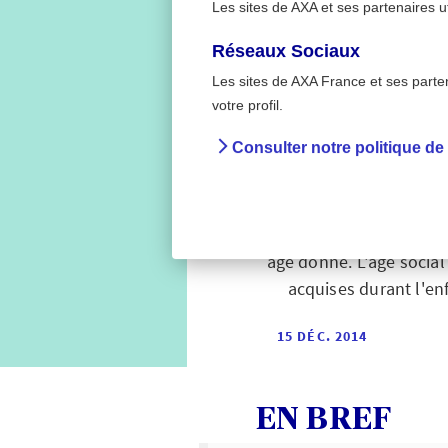
Les sites de AXA et ses partenaires u
Réseaux Sociaux
Les sites de AXA France et ses partena
>
Accueil
Quel est votre
votre profil.
Consulter notre politique de
Que
L'âge social est celui q
âge donné. L'âge social
acquises durant l'enf
15 DÉC. 2014
EN BREF