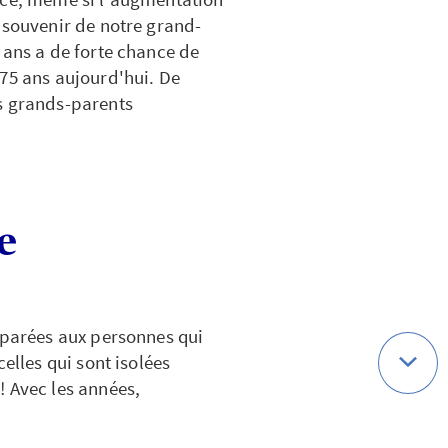
 souvenir de notre grand-
 ans a de forte chance de
 75 ans aujourd'hui. De
s grands-parents
e
mparées aux personnes qui
elles qui sont isolées
! Avec les années,
 mauvaises habitudes prises
avancer en âge