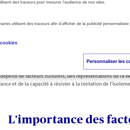
tilisent des traceurs pour mesurer l’audience de nos sites
ires utilisent des traceurs afin d’afficher de la publicité personnalisée
 âge social ?
 cookies
l est votre âge soci
Personnaliser les c
ue nous renvoie la société. Il détermine l'image qu'une pe
 dépend de facteurs culturels, des représentations de la v
ance et de la capacité à résister à la tentation de l'isolemen
L'importance des fact