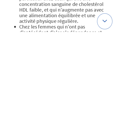
concentration sanguine de cholestérol
HDL faible, et qui n’augmente pas avec
une alimentation équilibrée et une
activité physique régulière.
Chez les femmes qui n’ont pas
d’antécédent d’alcoolodépendance et
qui ont un risque cardiovasculaire
modéré à élevé, les éventuels
bénéfices cardiovasculaires d’un verre
par jour sont à mettre en balance avec
la petite augmentation du risque de
cancer du sein liée à l’alcool.
Les personnes qui boivent doivent le
faire avec modération et surveiller leur
apport en folates (acide folique ou
vitamine B9, au moins 400
microgrammes par jour).