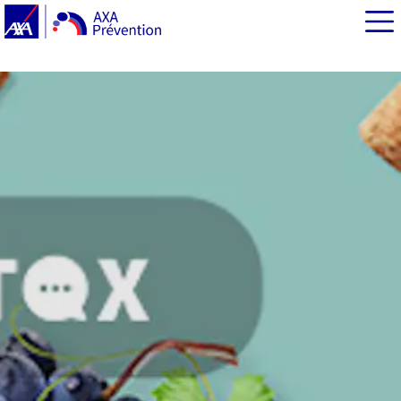
EN BREF
La consommation modérée de boissons alcoolisées est
liée à une diminution du risque cardiovasculaire et du
risque de décès
Les boissons alcoolisées sont-elles la cause de cet effet
?
Le vin est-il plus protecteur que les autres boissons
alcoolisées ?
Un bénéfice qui s’évapore face aux conséquences
négatives de l’alcool
Boire ou ne pas boire, telle est la question
Pour en savoir plus