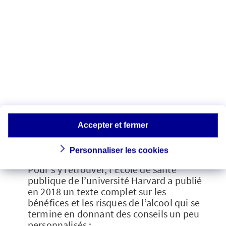
Boire ou ne pas boire,
telle est la question
La conclusion de ce formidable travail
est claire… comme de l’eau de source :
la dose idéale de boissons alcoolisées
pour rester en bonne santé globale est
de ZÉRO verre par jour. Point final. Mais
Accepter et fermer
nous savons tous que la réalité est autre,
pour peu que l’on ait une vie sociale.
Personnaliser les cookies
Pour s’y retrouver, l’École de santé
publique de l’université Harvard a publié
en 2018 un texte complet sur les
bénéfices et les risques de l’alcool qui se
termine en donnant des conseils un peu
personnalisés :