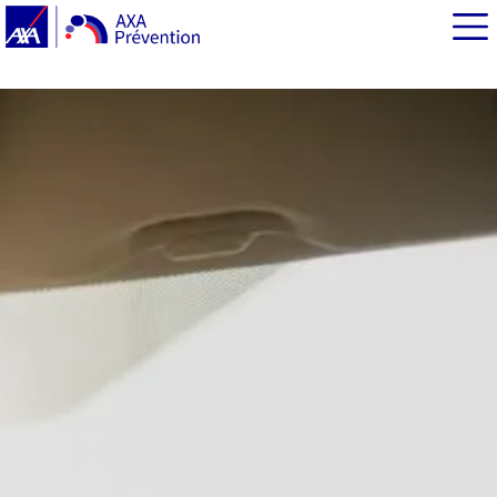
EN BREF
Baromètre 2023 : 4 conducteurs sur 5 admettent utiliser
leur smartphone au volant
Smartphone sur la route : quid des autres usagers ?
Smartphone et conduite : le « mythe du multitâche »
Hyperconnexion : quels sont les principaux risques
routiers ?
Téléphone au volant : que dit la loi ?
Bonnes pratiques : comment limiter les risques ?