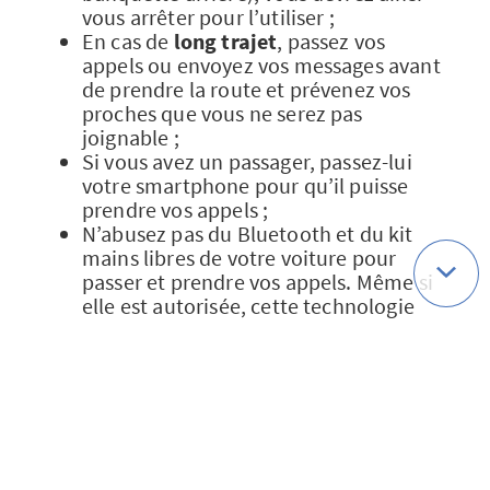
vous arrêter pour l’utiliser ;
En cas de
long trajet
, passez vos
appels ou envoyez vos messages avant
de prendre la route et prévenez vos
proches que vous ne serez pas
joignable ;
Si vous avez un passager, passez-lui
votre smartphone pour qu’il puisse
prendre vos appels ;
N’abusez pas du Bluetooth et du kit
mains libres de votre voiture pour
passer et prendre vos appels. Même si
elle est autorisée, cette technologie
constitue une
source de distraction
.
Et le reste du temps, n’oubliez pas : si
votre interlocuteur est au volant quand
vous lui téléphonez, dites-lui que vous le
rappellerez plus tard et raccrochez !