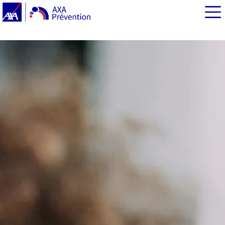
EN BREF
Internet en 6e : les chiffres clés
#BienvenueLes6e : accompagner la rentrée numérique
des collégiens
Les bonnes habitudes pour une utilisation numérique
sereine
Prévenir le cyberharcèlement par le dialogue
Le Permis Internet, pour circuler en sécurité sur le web
Violences numériques : vers qui se tourner ?