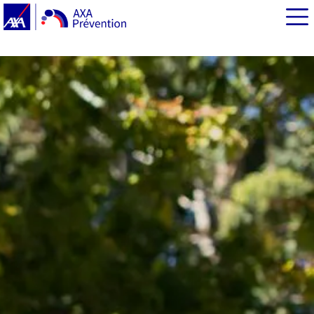
EN BREF
Le bénévolat sportif, un enjeu vital pour les clubs et la
société
Le bénévolat, la clé de la longévité ?
Le bénévolat : un engagement utile à tout âge
AXA Prévention et ILC France : un partenariat pour une
société plus active et solidaire
Comment s’engager ? Les bons réflexes pour se lancer
dans le bénévolat