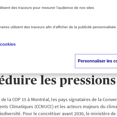
tilisent des traceurs pour mesurer l’audience de nos sites
ires utilisent des traceurs afin d’afficher de la publicité personnalisée
t & climat - AXA
Stratégie nationale pour la biodi
>
vention
réduire les press
 cookies
atégie nationale pou
Personnaliser les c
iversité 2030 : co
éduire les pressions
 de la COP 15 à Montréal, les pays signataires de la Conve
nts Climatiques (CCNUCC) et les acteurs majeurs du clim
biodiversité. Pour le concrétiser avant 2030, le ministère de