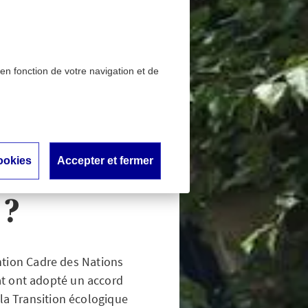
 en fonction de votre navigation et de
versité 2030 : comment
ions ?
r la
ookies
Accepter et fermer
mment
 ?
ntion Cadre des Nations
at ont adopté un accord
 la Transition écologique