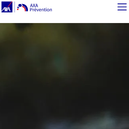
EN BREF
Mesure 1 : accélérer la restauration des écosystèmes
pour sauver la biodiversité
Mesure 2 : renforcer la résilience du système forestier
Mesure 3 : restaurer les continuités écologiques et «
renaturer » les villes
Mesure 4 : renforcer la biodiversité en protégeant les
espèces menacées, en particulier en outre-mer
Source