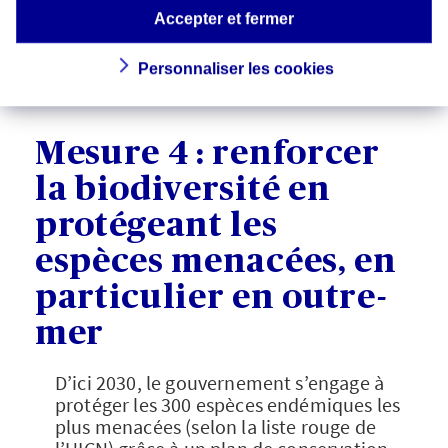
article sur les îlots de chaleur urbains
et
nos propositions d’alternatives à la
Accepter et fermer
climatisation pour rester au frais en ville.
Personnaliser les cookies
Mesure 4 : renforcer
la biodiversité en
protégeant les
espèces menacées, en
particulier en outre-
mer
D’ici 2030, le gouvernement s’engage à
protéger les 300 espèces endémiques les
plus menacées (selon la liste rouge de