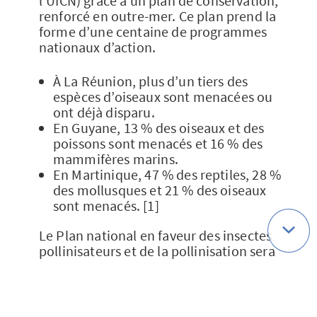
l’UICN) grâce à un plan de conservation,
renforcé en outre-mer. Ce plan prend la
forme d’une centaine de programmes
nationaux d’action.
À La Réunion, plus d’un tiers des
espèces d’oiseaux sont menacées ou
ont déjà disparu.
En Guyane, 13 % des oiseaux et des
poissons sont menacés et 16 % des
mammifères marins.
En Martinique, 47 % des reptiles, 28 %
des mollusques et 21 % des oiseaux
sont menacés. [1]
Le Plan national en faveur des insectes
pollinisateurs et de la pollinisation sera
poursuivi et la lutte contre les mortalités
accidentelles amplifiée pour lutter
contre les prises accidentelles dans les
filets de pêches de petits cétacés, de