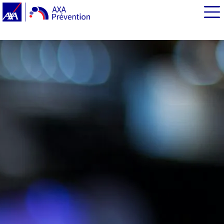
EN BREF
Climat & Moi : une plateforme gratuite pour agir
concrètement
Chronique n°1 : éco-anxiété, quand agir devient un
remède
Chronique n°2 : risque d’inondation, mieux comprendre
pour mieux se préparer
Climat & Moi : la prévention en mode actif