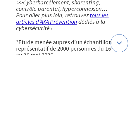
>>Cyberharcèlement, sharenting,
contrôle parental, hyperconnexion…
Pour aller plus loin, retrouvez
tous les
articles d’AXA Prévention
dédiés à la
cybersécurité !
*Etude menée auprès d’un échantillon
représentatif de 2000 personnes du 16
au 26 mai 2025.
Sources
[1]
https://www.education.gouv.fr/cyber
mois-2025-sensibiliser-les-eleves-la-
cybersecurite-des-le-plus-jeune-age-
451499