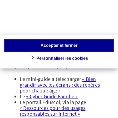
et jeunes adultes : les
ressources à votre
disposition
De nombreuses ressources sont mises à
disposition en ligne pour accompagner
Accepter et fermer
les collégiens, les lycéens et les
étudiants, selon leur âge et leurs usages,
Personnaliser les cookies
dans la sensibilisation aux
bonnes
pratiques numériques
, parmi elles :
Le mini-guide à télécharger
« Bien
grandir avec les écrans : des repères
pour chaque âge »
Le
« Cyber Guide Famille »
Le portail Éduscol, via la page
« Ressources pour des usages
responsables sur Internet »