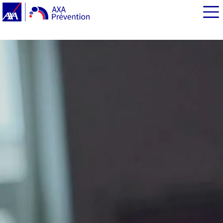
EN BREF
Cybermoi/s 2025 : de quoi parle-t-on ?
Cybersécurité des jeunes : quelques chiffres pour y voir
plus clair
Focus sur les cybermenaces les plus répandues
Cybermoi/s : quelle prévention pour les jeunes ?
L’opération « CACTUS » à destination des 11-18 ans
Prévention des ados et jeunes adultes : les ressources à
votre disposition