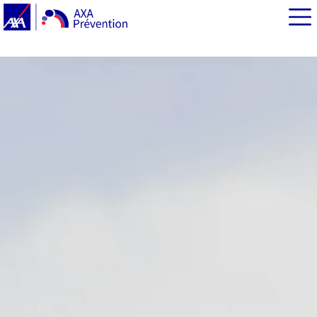
EN BREF
Risque cyber et événement sportifs internationaux : de
quoi parle-t-on ?
Cybermalveillance : de quels risques s’agit-il ?
Bonnes pratiques : la check list pour ne rien oublier
Que faire en cas de cyberattaque ?