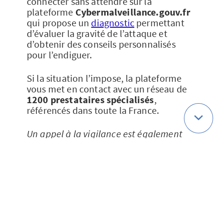
connecter sans attendre sur la
plateforme
Cybermalveillance.gouv.fr
qui propose un
diagnostic
permettant
d’évaluer la gravité de l’attaque et
d’obtenir des conseils personnalisés
pour l’endiguer.
Si la situation l’impose, la plateforme
vous met en contact avec un réseau de
1200 prestataires spécialisés
,
référencés dans toute la France.
Un appel à la vigilance est également
lancé à tous les dirigeants de PME, de
collectivités et d’associations qui
constituent des cibles privilégiées des
cybercriminels [2]. Découvrez comment
protéger votre activité avec les
chroniques radios dédiées d’AXA
Prévention
.