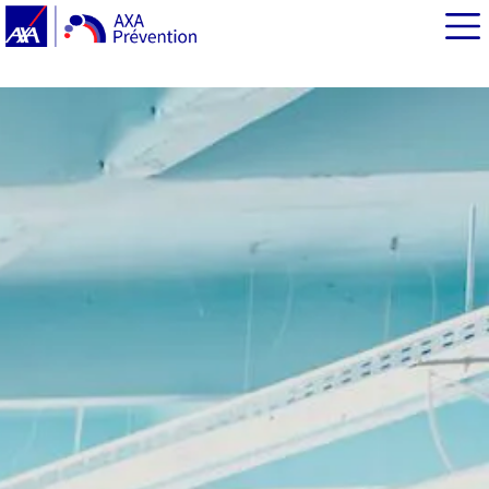
EN BREF
Cybermenaces chez les pros : un niveau de risque très
élevé
Les profils à risque
Quelles sont les principales menaces cyber qui pèsent
sur les entreprises ?
Risque cyber pro : se former avec AXA Prévention
Que contient la formation en cybersécurité ?