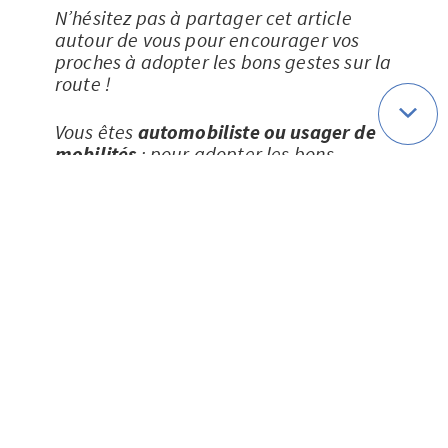
N’hésitez pas à partager cet article
autour de vous pour encourager vos
proches à adopter les bons gestes sur la
route !
Vous êtes
automobiliste ou usager de
mobilités
: pour adopter les bons
réflexes, découvrez
le module de
formation dédié à la conduite
responsable
.
Sources
[1] Site de l’Organisation Mondiale de la
Santé
https://www.who.int/fr/news-room/fact-