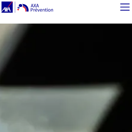
EN BREF
Distracteurs au volant : les chiffres marquants
Le smartphone et l’hyperconnexion : des
comportements à risque en augmentation
Les assistances de conduite connectées : une nouvelle
source d’inattention
Quelles sont les autres sources de distraction ?
Téléphone au volant : que dit la loi ?
Téléphone au volant : suspendre le permis, une mesure
qui prend de l’ampleur en France
Réduire les distractions : focus sur les bonnes
pratiques