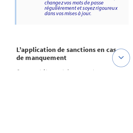
changez vos mots de passe
régulièrement et soyez rigoureux
dans vos mises à jour.
L’application de sanctions en cas
de manquement
Comment être certains que votre
médecin se conforme à ces mesures de
protection et que vos informations sont
ainsi bien gardées ? Si vous en doutez, le
meilleur moyen de vous en assurer reste
de lui poser la question. Sachez
néanmoins que tout professionnel de
santé contrevenant à ces obligations
relatives à la sécurisation et à la
protection des données sensibles