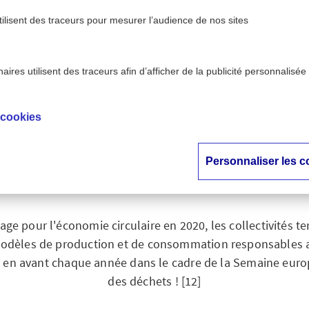
tilisent des traceurs pour mesurer l’audience de nos sites
ires utilisent des traceurs afin d’afficher de la publicité personnalisée
aux - AXA
Économie circulaire : accompagner
>
ention
territoriales
 cookies
e circulaire : acc
Personnaliser les c
collectivités territor
lage pour l'économie circulaire en 2020, les collectivités ter
dèles de production et de consommation responsables au s
re en avant chaque année dans le cadre de la Semaine eur
des déchets ! [12]