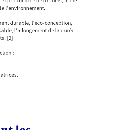
 et productrice de déchets, à une
 de l'environnement.
ment durable, l'éco-conception,
sable, l'allongement de la durée
s. [2]
ction :
atrices,