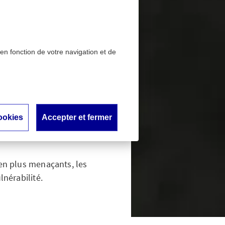
 en fonction de votre navigation et de
 des solutions fondées
re
que : des
ookies
Accepter et fermer
nature
en plus menaçants, les
lnérabilité.