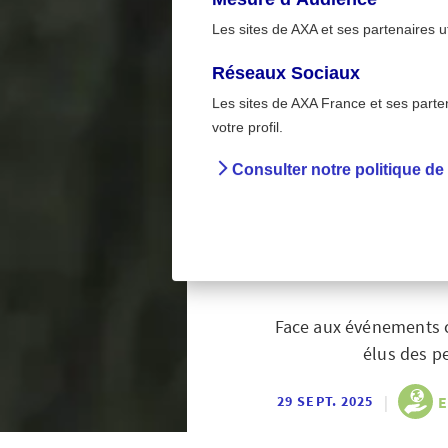
Les sites de AXA et ses partenaires u
Réseaux Sociaux
Les sites de AXA France et ses partena
Environnem
>
votre profil.
Accueil
P
Consulter notre politique de
Face au 
solut
Face aux événements c
élus des pe
|
E
29 SEPT. 2025