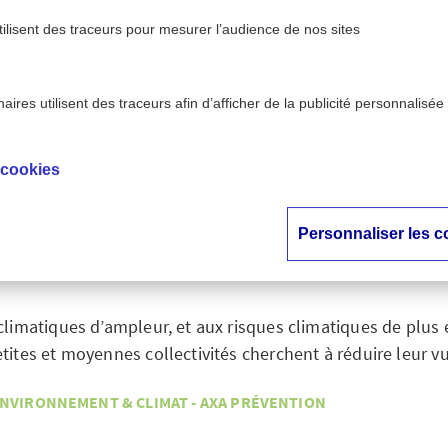
tilisent des traceurs pour mesurer l’audience de nos sites
ires utilisent des traceurs afin d’afficher de la publicité personnalisée
ent & climat - AXA
Face au changement climatique :
>
révention
sur la natu
 cookies
changement climati
Personnaliser les c
ions fondées sur la 
limatiques d’ampleur, et aux risques climatiques de plus 
tites et moyennes collectivités cherchent à réduire leur vu
NVIRONNEMENT & CLIMAT - AXA PRÉVENTION