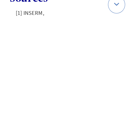
[1] INSERM,
https://www.inserm.fr/dossier/endometr
iose/
[2]
https://www.ameli.fr/gironde/assure/san
te/themes/endometriose/definition-
facteurs-favorisants
[3]
https://endofrance.org/la-maladie-
endometriose/
[4]
https://www.sante.fr/endometriose/le-
diagnostic-souvent-tardif-de-
lendometriose
[5] https://www.has-