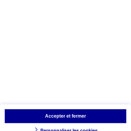
S’inspirer des bonnes pratiques avec
des exemples concrets mis en place
dans d’autres collectivités.
>>Visitez la plateforme
« Ma commune en
action »
Transition
écologique : les
précieux
enseignements de
notre étude exclusive
Accepter et fermer
Intitulée
« La transition écologique et
l’envie d’agir : un regard croisé »
, l’étude
Personnaliser les cookies