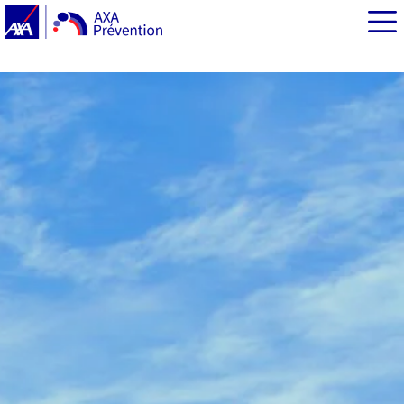
EN BREF
Le guide climat d’AXA Prévention pour lutter contre le
réchauffement climatique
Décarbonation : accompagner les TPE-PME
Décarboner sa flotte d’entreprise
« Ma commune en action » : AXA Prévention au côté des
élus locaux
Transition écologique : les précieux enseignements de
notre étude exclusive
Economisez l’eau avec AXA Prévention !