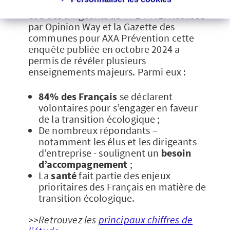
donne la parole à des élus, des citoyens
et à des dirigeants de TPE-PME. Réalisée
par Opinion Way et la Gazette des
communes pour AXA Prévention cette
enquête publiée en octobre 2024 a
permis de révéler plusieurs
enseignements majeurs. Parmi eux :
84% des Français
se déclarent
volontaires pour s’engager en faveur
de la transition écologique ;
De nombreux répondants –
notamment les élus et les dirigeants
d’entreprise - soulignent un
besoin
d’accompagnement
;
La
santé
fait partie des enjeux
prioritaires des Français en matière de
transition écologique.
>>Retrouvez les
principaux chiffres de