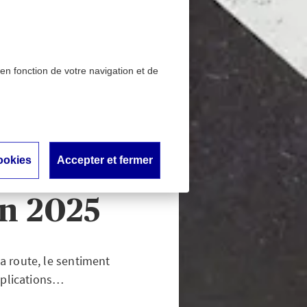
 en fonction de votre navigation et de
iffres records du 21e
 2025
a route :
ookies
Accepter et fermer
 21e
n 2025
a route, le sentiment
Explications…