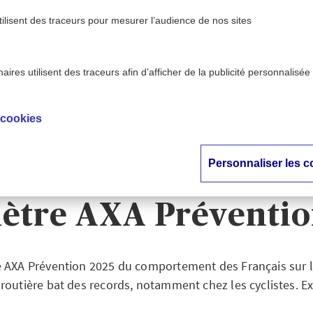
tilisent des traceurs pour mesurer l’audience de nos sites
ires utilisent des traceurs afin d’afficher de la publicité personnalisée
 - AXA
Sentiment d’insécurité sur la route : les ch
>
ion
Baromètre AXA Prévention
 cookies
t d’insécurité sur l
Personnaliser les c
 chiffres records du
ètre AXA Préventio
 AXA Prévention 2025 du comportement des Français sur l
 routière bat des records, notamment chez les cyclistes. 