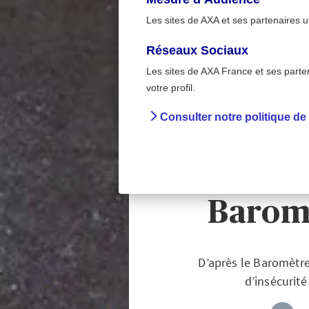
Les sites de AXA et ses partenaires u
Réseaux Sociaux
Les sites de AXA France et ses partena
Sur la route
>
votre profil.
Accueil
Prévent
Consulter notre politique de
Sentimen
les
Barom
D’après le Baromètre
d’insécurité