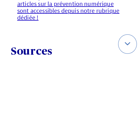
articles sur la prévention numérique
sont accessibles depuis notre rubrique
dédiée !
Sources
[1]
Les Français et le jeu vidéo
, étude
réalisée par Médiamétrie pour le
Syndicat des Editeurs de Logiciels de
Loisirs (SELL), auprès de 4005
répondants, de 10 à 80 ans, oct. 2023.
[2]
Les systèmes de contrôle parental
des principaux éditeurs de consoles :
Nitendo
XBox,
Les systèmes de contrôle
parental des principaux éditeurs de
consoles : Nitendo
XBox, Playstation,