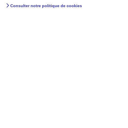
Consulter notre politique de cookies
A la maison - AXA Prévention
Journée Prev’Attitude 2023 :
profitez des beaux jours en
toute sécurité !
Pour mieux profiter de la saison estivale,
découvrez comment éviter les risques liés aux
activités de plein air grâce à la Journée
Prev’Attitude 2023.