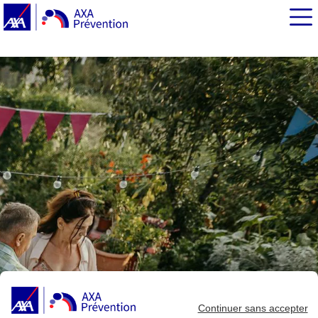
EN BREF
Journée Prev’Attitude 2023 : de quoi parle-t-on ?
Les accidents domestiques à l’extérieur : chiffres et
conseils de prévention
Continuer sans accepter