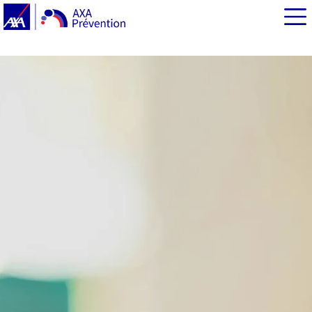
EN BREF
Plein feu sur le secourisme, ses gestes et sa portée
Des temps forts – et des supports ! - engageants
Plein feu sur l’appel à la participation !