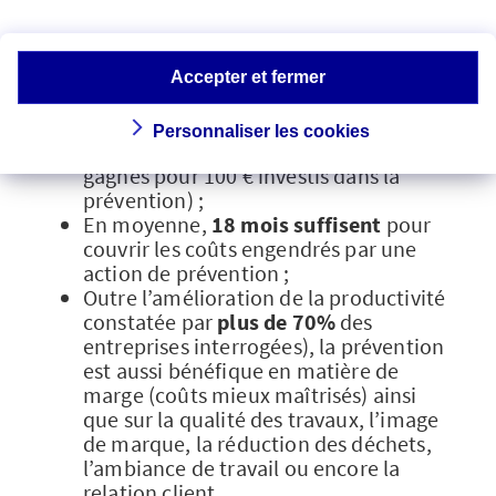
Dans 90% des cas, le rendement des
actions de prévention est
égal ou
supérieur à 2
(soit 200 € gagnés pour
Accepter et fermer
100 € investis) ;
Pour les TPE,
le ratio est
Personnaliser les cookies
généralement supérieur à 3
(300 €
gagnés pour 100 € investis dans la
prévention) ;
En moyenne,
18 mois suffisent
pour
couvrir les coûts engendrés par une
action de prévention ;
Outre l’amélioration de la productivité
constatée par
plus de 70%
des
entreprises interrogées), la prévention
est aussi bénéfique en matière de
marge (coûts mieux maîtrisés) ainsi
que sur la qualité des travaux, l’image
de marque, la réduction des déchets,
l’ambiance de travail ou encore la
relation client.