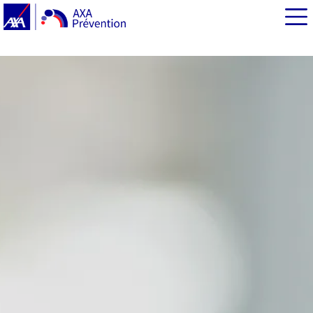
EN BREF
Prévention du suicide : un enjeu majeur de santé
publique
Quelques chiffres clés du suicide en France
La 2e cause de mortalité chez les 15-24 ans
En parler avec les plus jeunes : des pistes pour aborder
ce sujet sensible
Quels sont les moyens de prévention du suicide ?
AXA Prévention partenaire de « Dites je suis là »