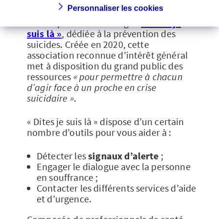
Personnaliser les cookies
AXA Prévention a signé un partenariat
avec la plateforme en ligne
« Dites je
suis là »
, dédiée à la prévention des
suicides. Créée en 2020, cette
association reconnue d’intérêt général
met à disposition du grand public des
ressources
« pour permettre à chacun
d’agir face à un proche en crise
suicidaire »
.
« Dites je suis là » dispose d’un certain
nombre d’outils pour vous aider à :
Détecter les
signaux d’alerte
;
Engager le dialogue avec la personne
en souffrance ;
Contacter les différents services d’aide
et d’urgence.