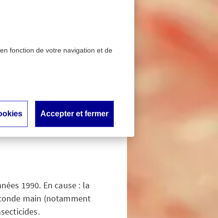
 en fonction de votre navigation et de
uer et prévenir leur
t les
ookies
Accepter et fermer
leur
nnées 1990. En cause : la
seconde main (notamment
nsecticides.