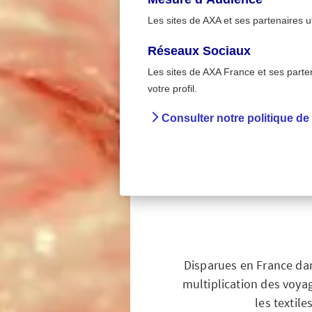
Les sites de AXA et ses partenaires u
Réseaux Sociaux
Les sites de AXA France et ses partena
A la mai
>
votre profil.
Accueil
Préve
Consulter notre politique de
Puna
éra
Disparues en France dans
multiplication des voy
les textile