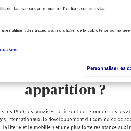
tilisent des traceurs pour mesurer l’audience de nos sites
ires utilisent des traceurs afin d’afficher de la publicité personnalisée
son - AXA
Punaises de lit : comment les éradiq
>
ntion
apparition ?
 cookies
ises de lit : commen
Personnaliser les c
diquer et prévenir 
apparition ?
 les 1950, les punaises de lit sont de retour depuis les a
ages internationaux, le développement du commerce de 
s, la literie et le mobilier) et une plus forte résistance aux i