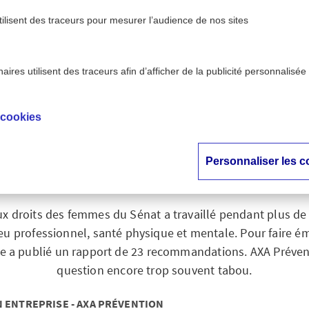
tilisent des traceurs pour mesurer l’audience de nos sites
ires utilisent des traceurs afin d’afficher de la publicité personnalisée
>
 - AXA Prévention
La santé des femmes au travail : un 
 cookies
é des femmes au trav
jet trop peu consid
Personnaliser les c
ux droits des femmes du Sénat a travaillé pendant plus de 
eu professionnel, santé physique et mentale. Pour faire é
lle a publié un rapport de 23 recommandations. AXA Prévent
question encore trop souvent tabou.
N ENTREPRISE - AXA PRÉVENTION