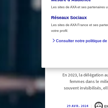
Les sites de AXA et ses partenaires u
Réseaux Sociaux
Les sites de AXA France et ses partena
>
Accueil
En entreprise
votre profil.
Consulter notre politique de
La sant
su
En 2023, la délégation a
femmes dans le mili
souvent invisibilisés, e
|
E
29 AVR. 2024