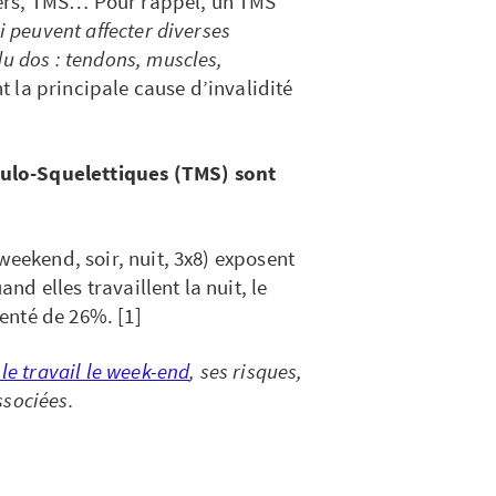
ers, TMS… Pour rappel, un TMS
i peuvent affecter diverses
du dos : tendons, muscles,
nt la principale cause d’invalidité
ulo-Squelettiques (TMS) sont
weekend, soir, nuit, 3x8) exposent
d elles travaillent la nuit, le
enté de 26%. [1]
 le travail le week-end
, ses risques,
ssociées.