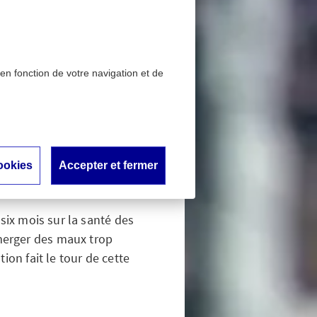
 en fonction de votre navigation et de
sujet trop peu considéré
ail : un
éré
ookies
Accepter et fermer
six mois sur la santé des
merger des maux trop
ion fait le tour de cette